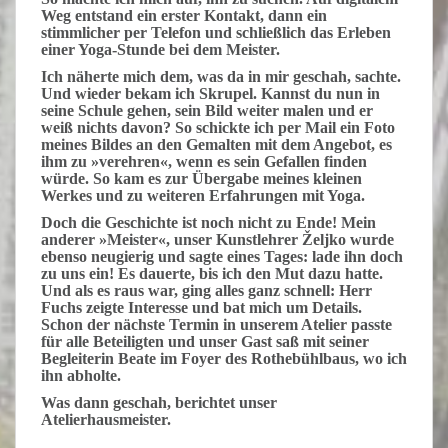
Weg entstand ein erster Kontakt, dann ein
stimmlicher per Telefon und schließlich das Erleben
einer Yoga-Stunde bei dem Meister.
Ich
näherte mich dem, was da in mir geschah, sachte.
Und wieder bekam ich Skrupel. Kannst du nun in
seine Schule gehen, sein Bild weiter malen und er
weiß nichts davon? So schickte ich per Mail ein Foto
meines Bildes an den Gemalten mit dem Angebot, es
ihm zu »verehren«, wenn es sein Gefallen finden
würde. So kam es zur Übergabe meines kleinen
Werkes und zu weiteren Erfahrungen mit Yoga.
Doch
die Geschichte ist noch nicht zu Ende! Mein
anderer »Meister«, unser Kunstlehrer Željko wurde
ebenso neugierig und sagte eines Tages: lade ihn doch
zu uns ein! Es dauerte, bis ich den Mut dazu hatte.
Und als es raus war, ging alles ganz schnell: Herr
Fuchs zeigte Interesse und bat mich um Details.
Schon der nächste Termin in unserem Atelier passte
für alle Beteiligten und unser Gast saß mit seiner
Begleiterin Beate im Foyer des Rothebühlbaus, wo ich
ihn abholte.
Was
dann geschah, berichtet unser
Atelierhausmeister.