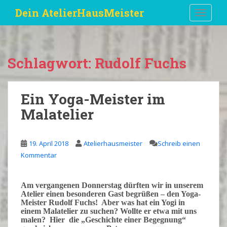
S
Dein AtelierHausMeister
TOGGLE
k
i
p
t
Schlagwort:
Rudolf Fuchs
o
m
a
Ein Yoga-Meister im
i
Malatelier
n
c
o
19. April 2018
Atelierhausmeister
Schreib einen
n
Kommentar
t
e
n
Am vergangenen Donnerstag dürften wir in unserem
t
Atelier einen besonderen Gast begrüßen – den Yoga-
Meister
Rudolf Fuchs
! Aber was hat ein
Yogi
in
einem Malatelier zu suchen? Wollte er etwa mit uns
malen? Hier die „
Geschichte einer Begegnung
“