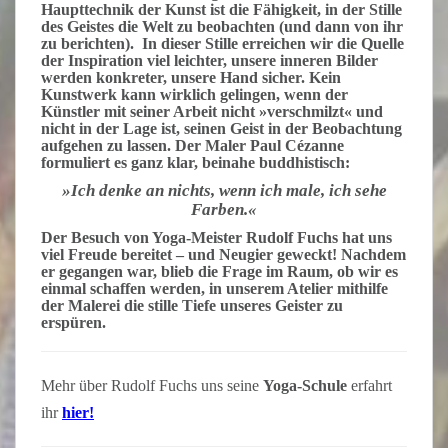
Haupttechnik der Kunst ist die Fähigkeit, in der Stille
des Geistes die Welt zu beobachten (und dann von ihr
zu berichten). In dieser Stille erreichen wir die Quelle
der
Inspiration
viel leichter, unsere inneren
Bilder
werden konkreter, unsere Hand sicher. Kein
Kunstwerk
kann wirklich gelingen, wenn der
Künstler mit seiner Arbeit nicht »
verschmilzt
« und
nicht in der Lage ist, seinen
Geist
in der
Beobachtung
aufgehen zu lassen. Der Maler Paul Cézanne
formuliert es ganz klar, beinahe buddhistisch:
»Ich denke an nichts, wenn ich male, ich sehe
Farben.«
Der Besuch von Yoga-Meister Rudolf Fuchs hat uns
viel Freude bereitet – und Neugier geweckt! Nachdem
er gegangen war, blieb die Frage im Raum, ob wir es
einmal schaffen werden, in unserem Atelier mithilfe
der Malerei die stille Tiefe unseres Geister zu
erspüren.
Mehr über Rudolf Fuchs uns seine
Yoga-Schule
erfahrt
ihr
hier!