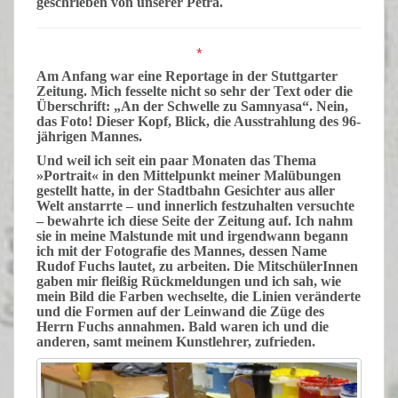
geschrieben von unserer
Petra
.
*
Am
Anfang war eine Reportage in der Stuttgarter
Zeitung. Mich fesselte nicht so sehr der Text oder die
Überschrift: „An der Schwelle zu Samnyasa“. Nein,
das Foto! Dieser Kopf, Blick, die Ausstrahlung des 96-
jährigen Mannes.
Und
weil ich seit ein paar Monaten das Thema
»
Portrait
« in den Mittelpunkt meiner Malübungen
gestellt hatte, in der Stadtbahn Gesichter aus aller
Welt anstarrte – und innerlich festzuhalten versuchte
– bewahrte ich diese Seite der Zeitung auf. Ich nahm
sie in meine Malstunde mit und irgendwann begann
ich mit der Fotografie des Mannes, dessen Name
Rudof Fuchs lautet, zu arbeiten. Die MitschülerInnen
gaben mir fleißig Rückmeldungen und ich sah, wie
mein Bild die Farben wechselte, die Linien veränderte
und die Formen auf der Leinwand die Züge des
Herrn Fuchs annahmen. Bald waren ich und die
anderen, samt meinem Kunstlehrer, zufrieden.