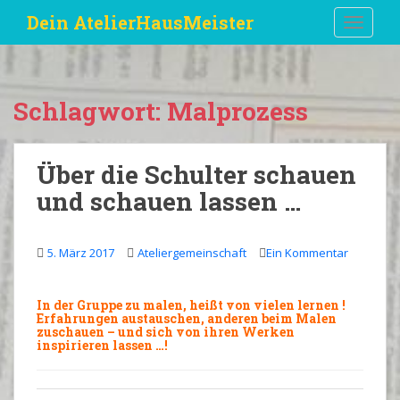
S
Dein AtelierHausMeister
TOGGLE
k
i
p
t
Schlagwort:
Malprozess
o
m
a
Über die Schulter schauen
i
und schauen lassen …
n
c
o
5. März 2017
Ateliergemeinschaft
Ein Kommentar
n
t
e
In der
Gruppe
zu malen, heißt von vielen
lernen
!
n
Erfahrungen
austauschen
, anderen beim Malen
zuschauen –
und sich von ihren Werken
t
inspirieren
lassen …!