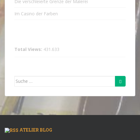
Die verschleierte Grenze der Malerei
Im Casino der Farben
Total Views:
431.633
Suche
nach:
ATELIER BLOG