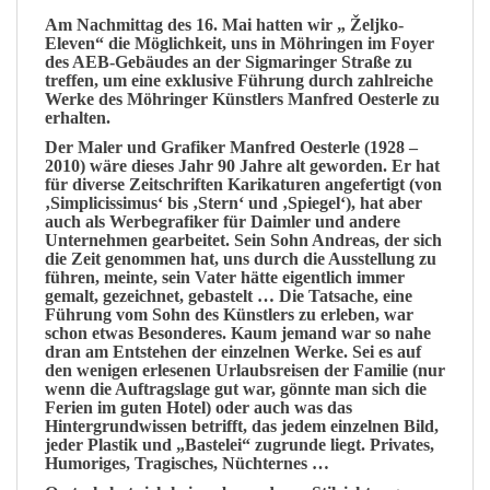
Am Nachmittag des 16. Mai hatten wir „ Željko-
Eleven“ die Möglichkeit, uns in Möhringen im Foyer
des AEB-Gebäudes an der Sigmaringer Straße zu
treffen, um eine exklusive Führung durch zahlreiche
Werke des Möhringer Künstlers Manfred Oesterle zu
erhalten.
Der Maler und Grafiker
Manfred Oesterle
(1928 –
2010) wäre dieses Jahr 90 Jahre alt geworden.
Er hat
für diverse Zeitschriften Karikaturen angefertigt (von
‚Simplicissimus‘ bis ‚Stern‘ und ‚Spiegel‘), hat aber
auch als Werbegrafiker für Daimler und andere
Unternehmen gearbeitet.
Sein Sohn Andreas, der sich
die Zeit genommen hat, uns durch die Ausstellung zu
führen, meinte, sein Vater hätte eigentlich immer
gemalt, gezeichnet, gebastelt …
Die Tatsache, eine
Führung vom Sohn des Künstlers zu erleben, war
schon etwas Besonderes. Kaum jemand war so nahe
dran am Entstehen der einzelnen Werke. Sei es auf
den wenigen erlesenen Urlaubsreisen der Familie (nur
wenn die Auftragslage gut war, gönnte man sich die
Ferien im guten Hotel) oder auch was das
Hintergrundwissen betrifft, das jedem einzelnen Bild,
jeder Plastik und „Bastelei“ zugrunde liegt. Privates,
Humoriges, Tragisches, Nüchternes …