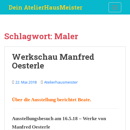
S
Dein AtelierHausMeister
TOGGLE
k
i
p
t
Schlagwort:
Maler
o
m
a
Werkschau Manfred
i
Oesterle
n
c
o
22. Mai 2018
Atelierhausmeister
n
t
e
Über die
Ausstellung
berichtet
Beate
.
n
t
Ausstellungsbesuch am 16.5.18 – Werke von
Manfred Oesterle