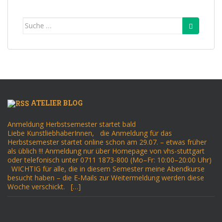
Suche
nach:
ATELIER BLOG
Anmeldung Herbstsemester startet bald
Liebe KunstliebhaberInnen, die Anmeldung für das
Herbstsemester startet online schon am 29.07. – etwas früher
als üblich !!! Anmeldung nur über Homepage von vhs-stuttgart
oder telefonisch unter 0711 1873-800 (Mo–Fr: 10:00–20:00 Uhr)
WICHTIG für alle, die in diesem Semester meine Abendkurse
besucht haben – die E-Mails zur Weitermeldung werden diese
Woche verschickt. […]