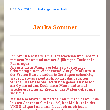
21. Mai 2017
Ateliergemeinschaft
Janka Sommer
Ich bin in Neckarsulm aufgewachsen und lebe mit
meinem Mann und meiner 2-jährigen Tochter in
Renningen.
Als mir mein Mann vorletztes Jahr zum 30.
Geburtstag einen Wochenend-Acryl-Malkurs in
der Freien Kunstakademie Gerlingen schenkte,
war ich etwas skeptisch, ob mir das gefallen
würde. Das letzte Mal wirklich gemalt hatte ich
am Gymnasium. Doch mein Mann hatte mal
wieder einen guten Riecher, das Malen gefiel mir
sehr gut.
Meine Nachbarin Christina nahm mich dann Ende
letzten Jahres mal mit zu Željkos Malkurs in der
VHS Stuttgart und nun freue ich mich jeden