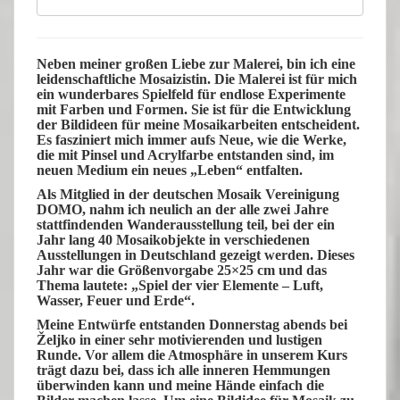
Neben meiner großen Liebe zur Malerei, bin ich eine
leidenschaftliche
Mosaizistin
. Die Malerei ist für mich
ein wunderbares Spielfeld für endlose Experimente
mit Farben und Formen. Sie ist für die Entwicklung
der Bildideen für meine Mosaikarbeiten entscheident.
Es fasziniert mich immer aufs Neue, wie die Werke,
die mit Pinsel und Acrylfarbe entstanden sind, im
neuen Medium ein neues „Leben“ entfalten.
Als Mitglied in der deutschen
Mosaik Vereinigung
DOMO
, nahm ich neulich an der alle zwei Jahre
stattfindenden
Wanderausstellung
teil, bei der ein
Jahr lang 40 Mosaikobjekte in verschiedenen
Ausstellungen in Deutschland gezeigt werden. Dieses
Jahr war die Größenvorgabe 25×25 cm und das
Thema lautete: „Spiel der vier Elemente – Luft,
Wasser, Feuer und Erde“.
Meine Entwürfe entstanden Donnerstag abends bei
Željko in einer sehr motivierenden und lustigen
Runde. Vor allem die Atmosphäre in unserem Kurs
trägt dazu bei, dass ich alle inneren Hemmungen
überwinden kann und meine Hände einfach die