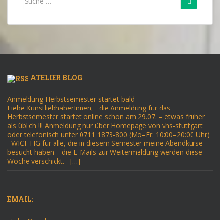
nach:
ATELIER BLOG
Anmeldung Herbstsemester startet bald
Liebe KunstliebhaberInnen, die Anmeldung für das
Herbstsemester startet online schon am 29.07. – etwas früher
als üblich !!! Anmeldung nur über Homepage von vhs-stuttgart
oder telefonisch unter 0711 1873-800 (Mo–Fr: 10:00–20:00 Uhr)
WICHTIG für alle, die in diesem Semester meine Abendkurse
besucht haben – die E-Mails zur Weitermeldung werden diese
Woche verschickt. […]
EMAIL: