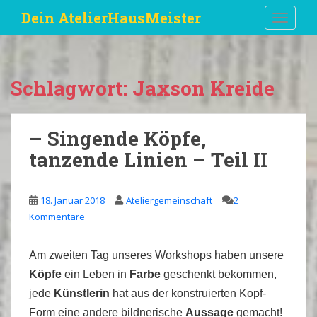
S
Dein AtelierHausMeister
TOGGLE
k
i
p
t
Schlagwort:
Jaxson Kreide
o
m
a
– Singende Köpfe,
i
tanzende Linien – Teil II
n
c
o
18. Januar 2018
Ateliergemeinschaft
2
n
Kommentare
t
e
n
Am zweiten Tag unseres Workshops haben unsere
t
Köpfe
ein Leben in
Farbe
geschenkt bekommen,
jede
Künstlerin
hat aus der konstruierten Kopf-
Form eine andere bildnerische
Aussage
gemacht!