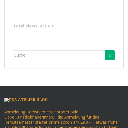
Total Views:
431.410
Suche
nach:
ATELIER BLOG
Anmeldung Herbstsemester startet bald
Liebe KunstliebhaberInnen, die Anmeldung für das
Herbstsemester startet online schon am 29.07. – etwas früher
als üblich !!! Anmeldung nur über Homepage von vhs-stuttgart