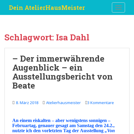
S
Dein AtelierHausMeister
TOGGLE
k
i
p
t
Schlagwort:
Isa Dahl
o
m
a
– Der immerwährende
i
Augenblick – ein
n
c
Ausstellungsbericht von
o
Beate
n
t
e
8. März 2018
Atelierhausmeister
3 Kommentare
n
t
An einem eiskalten – aber wenigstens sonnigen –
Februartag, genauer gesagt am Samstag den 24.2.,
nutzte ich den vorletzten Tag der Ausstellung
„
Von