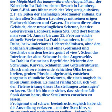
der Möglichkeit des immerwährenden Augenblicks
„
der
Künstlerin
Isa Dahl
zu einem Besuch in
Leonberg
.
Vom S-Bhf. aus führte mich der Weg stetig aufwärts,
z.T. an Teilen der ehemaligen Stadtmauer entlang, bis
in den alten
Stadtkern
Leonbergs mit seinen urigen
Fachwerkhäusern
und Gassen. In einem dieser alten
Gebäude, einer ursprünglichen Scheune, hat der
Galerieverein Leonberg
seinen Sitz. Und dort konnte
man vom 14. Januar bis zum 25. Februar etliche
aktuelle Werke von Isa Dahl bewundern. In aller
Ruhe, bei wunderbaren Lichtverhältnissen, ohne den
üblichen Audioguide und ohne Gedrängel und
Geschiebe um dem besten ‚point of view‘. Schon das
Interieur der alten Scheune ist eine
Augenweide
.
Isa Dahl
ist für meinen Begriff eine
Meisterin der
Schwünge
, Kurven, Schlaufen und Gitterstrukturen.
Durch mehrere lasierende Schichten Ölfarbe mit
breiten, groben Pinseln aufgebracht, entstehen
ungemein
räumliche Strukturen
, die einen
magisch
in
ihren Bann ziehen. Es macht richtig Spaß, sich von
der
Tiefenwirkung
dieser Darstellungen „
einsaugen
“
zu lassen. Und ich bin mir sicher, dass sie ebenfalls
Spaß
daran hatte, diese Strukturen entstehen zu
lassen.
Frohgemut
und schwer beeindruckt zugleich habe ich
die Ausstellung verlassen – mit der fixen Idee, so
etwas auch mal probieren zu wollen – jedenfalls