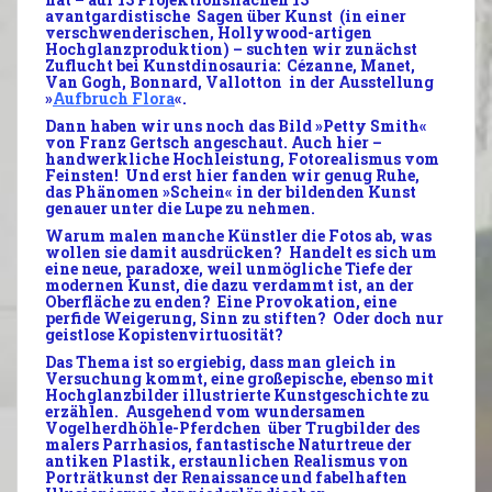
avantgardistische
Sagen
über Kunst (in einer
verschwenderischen,
Hollywood-artigen
Hochglanzproduktion) – suchten wir zunächst
Zuflucht bei
Kunstdinosauria
: Cézanne, Manet,
Van Gogh, Bonnard, Vallotton in der Ausstellung
»
Aufbruch Flora
«.
Dann haben wir uns noch das Bild »
Petty Smith
«
von Franz Gertsch angeschaut. Auch hier –
handwerkliche Hochleistung,
Fotorealismus
vom
Feinsten! Und erst hier fanden wir genug Ruhe,
das Phänomen »
Schein
« in der
bildenden
Kunst
genauer unter die Lupe zu nehmen.
Warum
malen manche Künstler die
Fotos
ab, was
wollen sie damit
ausdrücken?
Handelt es sich um
eine neue,
paradoxe,
weil unmögliche Tiefe der
modernen Kunst, die dazu
verdammt
ist, an der
Oberfläche zu
enden? Eine Provokation, eine
perfide Weigerung, Sinn zu stiften? Oder doch nur
geistlose Kopistenvirtuosität?
Das Thema ist so ergiebig, dass man gleich in
Versuchung
kommt, eine großepische, ebenso mit
Hochglanzbilder illustrierte
Kunstgeschichte
zu
erzählen. Ausgehend vom
wundersamen
Vogelherdhöhle-
Pferdchen
über Trugbilder des
malers
Parrhasios
, fantastische
Naturtreue
der
antiken
Plastik
, erstaunlichen
Realismus
von
Porträtkunst
der Renaissance und fabelhaften