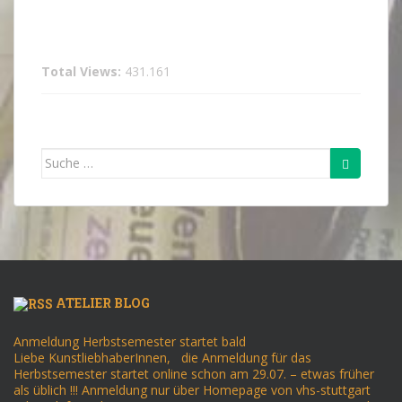
Total Views:
431.161
Suche
nach:
ATELIER BLOG
Anmeldung Herbstsemester startet bald
Liebe KunstliebhaberInnen, die Anmeldung für das
Herbstsemester startet online schon am 29.07. – etwas früher
als üblich !!! Anmeldung nur über Homepage von vhs-stuttgart