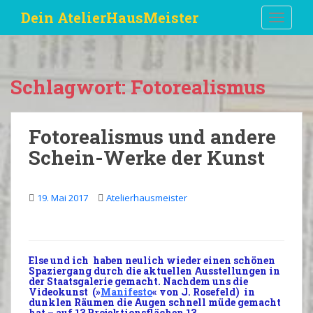
S
Dein AtelierHausMeister
TOGGLE
k
i
p
t
Schlagwort:
Fotorealismus
o
m
a
Fotorealismus und andere
i
Schein-Werke der Kunst
n
c
o
19. Mai 2017
Atelierhausmeister
n
t
e
n
Else und ich haben neulich wieder einen schönen
t
Spaziergang
durch die aktuellen
Ausstellungen
in
der
Staatsgalerie
gemacht. Nachdem uns die
Videokunst
(»
Manifesto
« von J. Rosefeld) in
dunklen Räumen die
Augen
schnell müde gemacht
hat – auf 13 Projektionsflächen 13