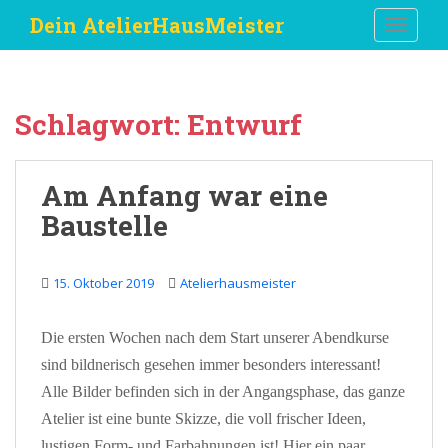
S
Dein AtelierHausMeister
TOGGLE
k
i
p
t
Schlagwort:
Entwurf
o
m
a
Am Anfang war eine
i
Baustelle
n
c
o
15. Oktober 2019
Atelierhausmeister
n
t
e
Die ersten Wochen nach dem Start unserer Abendkurse
n
sind bildnerisch gesehen immer besonders interessant!
t
Alle Bilder befinden sich in der Angangsphase, das ganze
Atelier ist eine bunte Skizze, die voll frischer Ideen,
lustigen Form- und Farbahnungen ist! Hier ein paar