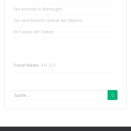
Die Artshow in Renningen
Die verschleierte Grenze der Malerei
Im Casino der Farben
Total Views:
431.327
Suche
nach: