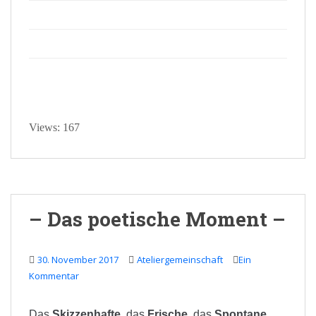
Views: 167
– Das poetische Moment –
30. November 2017
Ateliergemeinschaft
Ein
Kommentar
Das
Skizzenhafte
, das
Frische
, das
Spontane