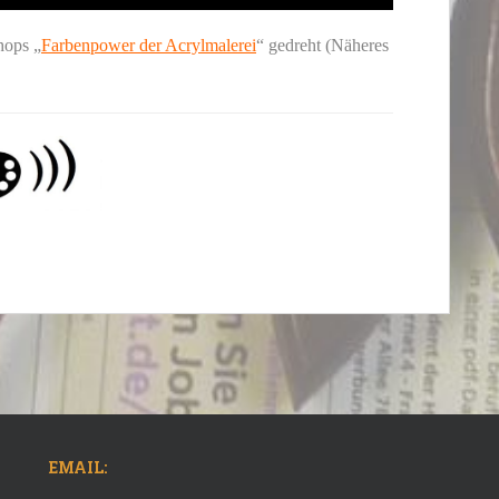
hops „
Farbenpower der Acrylmalerei
“ gedreht (Näheres
EMAIL: