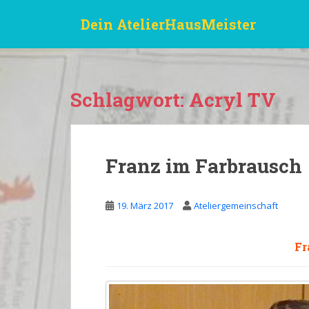
S
Dein AtelierHausMeister
k
i
p
t
o
Schlagwort:
Acryl TV
m
a
i
n
Franz im Farbrausch
c
o
n
19. März 2017
Ateliergemeinschaft
t
e
n
Fr
t