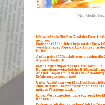
Mein Großer Freun
Ich wurde als fünftes Kind der Familie
geboren.
Ende der 1980er Jahre begann die
Entwic
verschiedenen Aquarellmalkursen in de
Huhn.
Anfang der 1990er Jahre entstanden die
Aquarelltechnik
.
Meine heute 90jährige Malfreundin Susi H
Herangehensweise bei der
Bildgestaltun
Ausstellungen
im Rathaus in Rottenburg h
Erfahrungen
gesammelt.
Unter Anleitung von Manfred Bodenhöfer
2000 mit den unterschiedlichen
Technik
meines Wirkens sind.
In der Vergangenheit habe ich auch bei
M
können.
Es
freut
mich das ich so
herzlich
im Donn