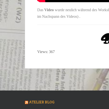
Das
Video
wurde neulich während des Works
im Nachspann des Videos) .
Views: 367
ATELIER BLOG