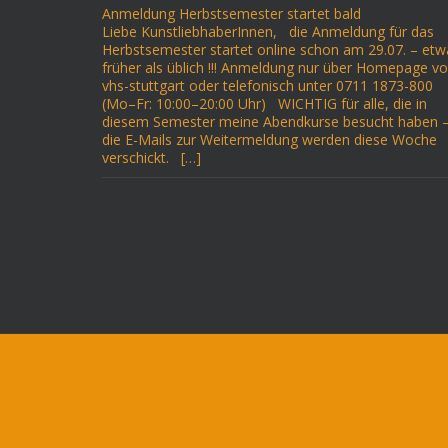
Anmeldung Herbstsemester startet bald
Liebe KunstliebhaberInnen, die Anmeldung für das
Herbstsemester startet online schon am 29.07. – etw
früher als üblich !!! Anmeldung nur über Homepage v
vhs-stuttgart oder telefonisch unter 0711 1873-800
(Mo–Fr: 10:00–20:00 Uhr) WICHTIG für alle, die in
diesem Semester meine Abendkurse besucht haben 
die E-Mails zur Weitermeldung werden diese Woche
verschickt. […]