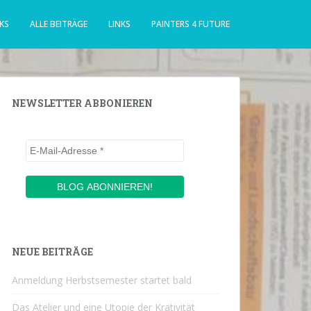
KS
ALLE BEITRÄGE
LINKS
PAINTERS 4 FUTURE
NEWSLETTER ABBONIEREN
NEUE BEITRÄGE
Anmeldung Herbstsemester startet bald
Das Atelier und eine Utopie der Krativität