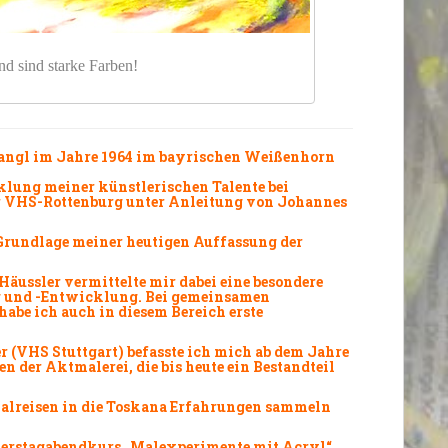
d sind starke Farben!
 Gangl im Jahre 1964 im bayrischen Weißenhorn
klung
meiner künstlerischen
Talente
bei
r VHS-Rottenburg unter Anleitung von Johannes
Grundlage
meiner heutigen Auffassung der
äussler vermittelte mir dabei eine besondere
g
und -Entwicklung. Bei gemeinsamen
abe ich auch in diesem Bereich erste
 (VHS Stuttgart) befasste ich mich ab dem Jahre
en
der
Aktmalerei
, die bis heute ein Bestandteil
alreisen
in die
Toskana
Erfahrungen sammeln
erstagabendkurs „
Malexperimente mit Acryl
“