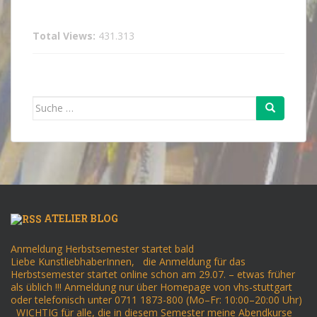
Total Views:
431.313
Suche
nach:
ATELIER BLOG
Anmeldung Herbstsemester startet bald
Liebe KunstliebhaberInnen, die Anmeldung für das
Herbstsemester startet online schon am 29.07. – etwas früher
als üblich !!! Anmeldung nur über Homepage von vhs-stuttgart
oder telefonisch unter 0711 1873-800 (Mo–Fr: 10:00–20:00 Uhr)
WICHTIG für alle, die in diesem Semester meine Abendkurse