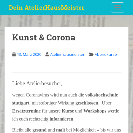
S
Dein AtelierHausMeister
TOGGLE
k
i
p
t
Kunst & Corona
o
m
a
13. März 2020
Atelierhausmeister
Abendkurse
i
n
c
o
Liebe Atelierbesucher,
n
t
wegen Coronavirus wird nun auch die
volkshochschule
e
stuttgart
mit sofortiger Wirkung
geschlossen
. Über
n
Ersatztermine
für unsere
Kurse
und
Workshops
werde
t
ich euch rechtzeitig
informieren
.
Bleibt alle
gesund
und
malt
bei Möglichkeit – bis wir uns