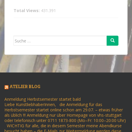
Total Views:
431.391
Suche
nach:
ATELIER BLOG
Anmeldung Herbstsemester startet bald
Liebe KunstliebhaberInnen, die Anmeldung für das
Herbstsemester startet online schon am 29.07. – etwas früher
als üblich !!! Anmeldung nur über Homepage von vhs-stuttgart
oder telefonisch unter 0711 1873-800 (Mo–Fr: 10:00–20:00 Uhr)
WICHTIG für alle, die in diesem Semester meine Abendkurse
besucht haben – die E-Mails zur Weitermeldung werden diese