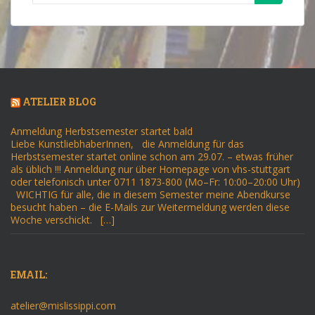
nach:
ATELIER BLOG
Anmeldung Herbstsemester startet bald
Liebe KunstliebhaberInnen, die Anmeldung für das
Herbstsemester startet online schon am 29.07. – etwas früher
als üblich !!! Anmeldung nur über Homepage von vhs-stuttgart
oder telefonisch unter 0711 1873-800 (Mo–Fr: 10:00–20:00 Uhr)
WICHTIG für alle, die in diesem Semester meine Abendkurse
besucht haben – die E-Mails zur Weitermeldung werden diese
Woche verschickt. […]
EMAIL:
atelier@mislissippi.com