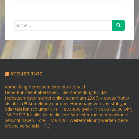
Suche
nach:
ATELIER BLOG
Anmeldung Herbstsemester startet bald
Liebe KunstliebhaberInnen, die Anmeldung für das
Herbstsemester startet online schon am 29.07. – etwas früher
als üblich !!! Anmeldung nur über Homepage von vhs-stuttgart
oder telefonisch unter 0711 1873-800 (Mo–Fr: 10:00–20:00 Uhr)
WICHTIG für alle, die in diesem Semester meine Abendkurse
besucht haben – die E-Mails zur Weitermeldung werden diese
Woche verschickt. […]