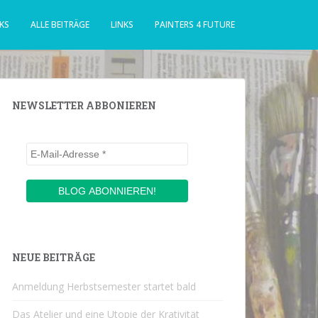
KS
ALLE BEITRÄGE
LINKS
PAINTERS 4 FUTURE
NEWSLETTER ABBONIEREN
NEUE BEITRÄGE
Anmeldung Herbstsemester startet bald
Das Atelier und eine Utopie der Krativität