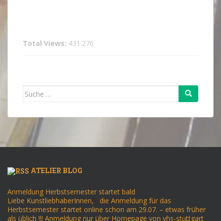
Total Views:
431.276
Suche
nach:
ATELIER BLOG
Anmeldung Herbstsemester startet bald
Liebe KunstliebhaberInnen, die Anmeldung für das
Herbstsemester startet online schon am 29.07. – etwas früher
als üblich !!! Anmeldung nur über Homepage von vhs-stuttgart