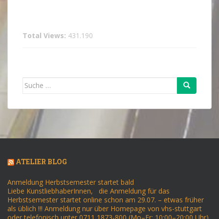
Total Views:
431.190
Suche
nach:
ATELIER BLOG
Anmeldung Herbstsemester startet bald
Liebe KunstliebhaberInnen, die Anmeldung für das
Herbstsemester startet online schon am 29.07. – etwas früher
als üblich !!! Anmeldung nur über Homepage von vhs-stuttgart
oder telefonisch unter 0711 1873-800 (Mo–Fr: 10:00–20:00 Uhr)