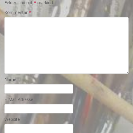
Felder sind mit
*
markiert
Kommentar
*
Name
E-Mail-Adresse
Website