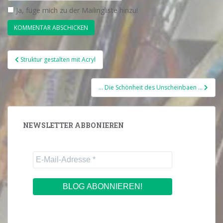
Ja, füge mich zu der Mailingliste hinzu!
Beitragsnavigation
Struktur gestalten mit Acryl
… Die Schönheit des Unscheinbaen …
NEWSLETTER ABBONIEREN