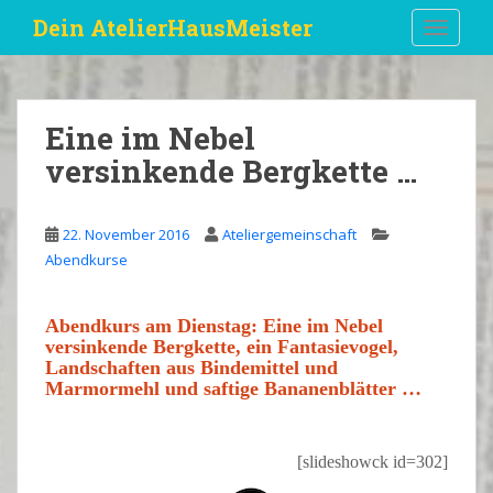
S
Dein AtelierHausMeister
TOGGLE
k
i
p
t
Eine im Nebel
o
versinkende Bergkette …
m
a
i
22. November 2016
Ateliergemeinschaft
n
Abendkurse
c
o
n
Abendkurs
am Dienstag: Eine im
Nebel
t
versinkende
Bergkette
, ein Fantasievogel,
e
Landschaften aus
Bindemittel
und
Marmormehl
und saftige
Bananenblätter
…
n
t
…
[slideshowck id=302]