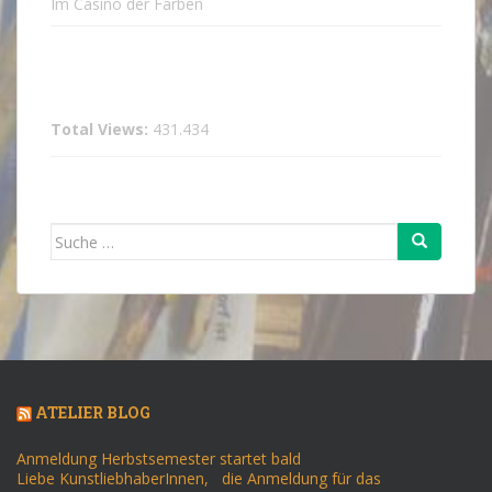
Im Casino der Farben
Total Views:
431.434
Suche
nach:
ATELIER BLOG
Anmeldung Herbstsemester startet bald
Liebe KunstliebhaberInnen, die Anmeldung für das