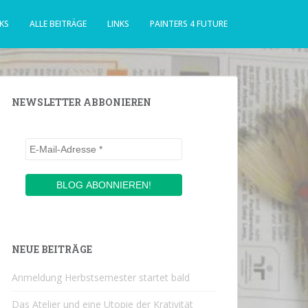
KS
ALLE BEITRÄGE
LINKS
PAINTERS 4 FUTURE
NEWSLETTER ABBONIEREN
NEUE BEITRÄGE
Anmeldung Herbstsemester startet bald
Das Atelier und eine Utopie der Krativität