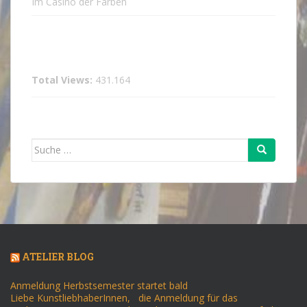
Im Casino der Farben
Total Views:
431.164
Suche
nach:
ATELIER BLOG
Anmeldung Herbstsemester startet bald
Liebe KunstliebhaberInnen, die Anmeldung für das