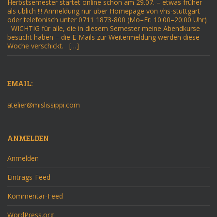
Herbstsemester startet online schon am 29.07. – etwas früher
als üblich !!! Anmeldung nur über Homepage von vhs-stuttgart
oder telefonisch unter 0711 1873-800 (Mo–Fr: 10:00–20:00 Uhr)
WICHTIG für alle, die in diesem Semester meine Abendkurse
besucht haben – die E-Mails zur Weitermeldung werden diese
Woche verschickt. […]
EMAIL:
atelier@mislissippi.com
ANMELDEN
Anmelden
Eintrags-Feed
Kommentar-Feed
WordPress.org