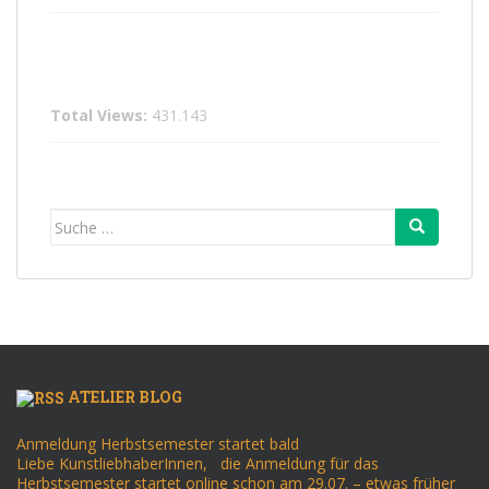
Total Views:
431.143
Suche
nach:
ATELIER BLOG
Anmeldung Herbstsemester startet bald
Liebe KunstliebhaberInnen, die Anmeldung für das
Herbstsemester startet online schon am 29.07. – etwas früher