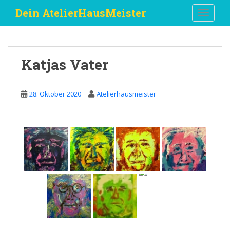
S
Dein AtelierHausMeister
TOGGLE
k
i
p
t
Katjas Vater
o
m
a
28. Oktober 2020
Atelierhausmeister
i
n
c
o
n
t
e
n
t