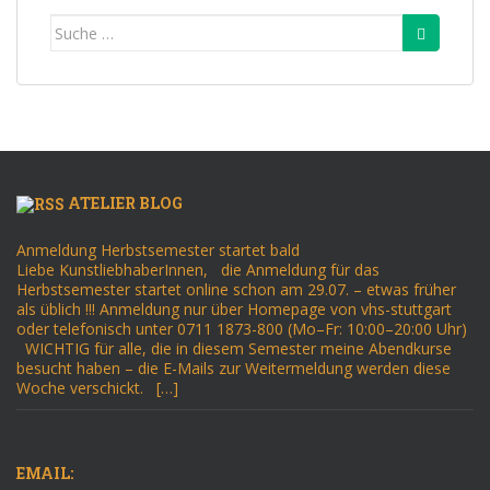
Suche
nach:
ATELIER BLOG
Anmeldung Herbstsemester startet bald
Liebe KunstliebhaberInnen, die Anmeldung für das
Herbstsemester startet online schon am 29.07. – etwas früher
als üblich !!! Anmeldung nur über Homepage von vhs-stuttgart
oder telefonisch unter 0711 1873-800 (Mo–Fr: 10:00–20:00 Uhr)
WICHTIG für alle, die in diesem Semester meine Abendkurse
besucht haben – die E-Mails zur Weitermeldung werden diese
Woche verschickt. […]
EMAIL: