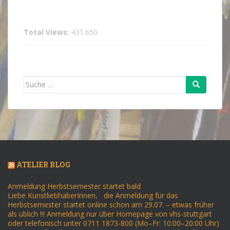
Total Views:
431.650
Suche
nach:
ATELIER BLOG
Anmeldung Herbstsemester startet bald
Liebe KunstliebhaberInnen, die Anmeldung für das
Herbstsemester startet online schon am 29.07. – etwas früher
als üblich !!! Anmeldung nur über Homepage von vhs-stuttgart
oder telefonisch unter 0711 1873-800 (Mo–Fr: 10:00–20:00 Uhr)