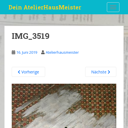
S
Dein AtelierHausMeister
TOGGLE
k
i
p
t
IMG_3519
o
m
a
16. Juni 2019
Atelierhausmeister
i
n
c
Vorherige
Nächste
o
n
t
e
n
t