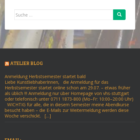
Suche
nach:
ATELIER BLOG
Anmeldung Herbstsemester startet bald
Liebe KunstliebhaberInnen, die Anmeldung für das
Herbstsemester startet online schon am 29.07. – etwas früher
als üblich !!! Anmeldung nur über Homepage von vhs-stuttgart
oder telefonisch unter 0711 1873-800 (Mo–Fr: 10:00–20:00 Uhr)
WICHTIG für alle, die in diesem Semester meine Abendkurse
besucht haben – die E-Mails zur Weitermeldung werden diese
Woche verschickt. […]