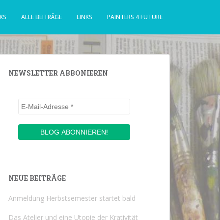
KS
ALLE BEITRÄGE
LINKS
PAINTERS 4 FUTURE
NEWSLETTER ABBONIEREN
NEUE BEITRÄGE
Anmeldung Herbstsemester startet bald
Das Atelier und eine Utopie der Krativität