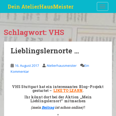
S
Dein AtelierHausMeister
TOGGLE
k
i
p
t
Schlagwort:
VHS
o
m
a
Lieblingslernorte …
i
n
c
16. August 2017
Atelierhausmeister
Ein
o
Kommentar
n
t
e
VHS
Stuttgart
hat ein interessantes
Blog
–
Projekt
gestartet –
LIKE TO LEARN
.
n
Ihr könnt dort bei der Aktion „
Mein
t
Lieblingslernort
“ mitmachen
(mein
Beitrag
ist schon online)
!
*