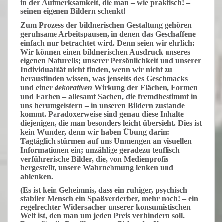
in der
Aufmerksamkeit
, die man – wie praktisch! –
seinen eigenen
Bildern
schenkt!
Zum Prozess der bildnerischen Gestaltung gehören
geruhsame
Arbeitspausen
, in denen das Geschaffene
einfach nur betrachtet wird. Denn seien wir ehrlich:
Wir können einen bildnerischen Ausdruck unseres
eigenen
Naturells
; unserer Persönlichkeit und unserer
Individualität nicht finden, wenn wir nicht zu
herausfinden wissen, was jenseits des Geschmacks
und einer
dekorativen
Wirkung der Flächen, Formen
und Farben – allesamt Sachen, die fremdbestimmt in
uns herumgeistern – in unseren Bildern zustande
kommt.
Paradoxerweise
sind genau diese Inhalte
diejenigen, die man besonders leicht übersieht. Dies ist
kein Wunder, denn wir haben Übung darin:
Tagtäglich stürmen auf uns Unmengen an visuellen
Informationen ein; unzählige geradezu teuflisch
verführerische Bilder, die, von Medienprofis
hergestellt, unsere Wahrnehmung lenken und
ablenken.
(Es ist kein Geheimnis, dass ein ruhiger, psychisch
stabiler Mensch ein Spaßverderber, mehr noch! – ein
regelrechter
Widersacher
unserer konsumistischen
Welt ist, den man um jeden Preis verhindern soll.