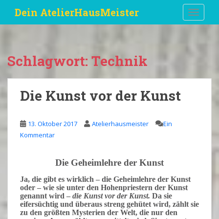
S
Dein AtelierHausMeister
TOGGLE
k
i
p
t
Schlagwort:
Technik
o
m
a
Die Kunst vor der Kunst
i
n
c
13. Oktober 2017
Atelierhausmeister
Ein
o
Kommentar
n
t
Die Geheimlehre der Kunst
e
n
Ja, die gibt es wirklich – die Geheimlehre der
Kunst
t
oder – wie sie unter den
Hohenpriestern
der Kunst
genannt wird –
die Kunst vor der Kunst
.
Da sie
eifersüchtig
und überaus
streng
gehütet wird, zählt sie
zu den größten
Mysterien
der Welt, die nur den