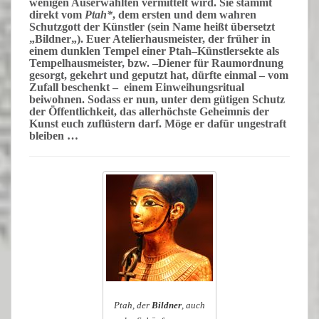
wenigen
Auserwählten
vermittelt wird. Sie stammt
direkt vom
Ptah
*
, dem ersten und dem wahren
Schutzgott
der Künstler (sein Name heißt übersetzt
„
Bildner
„). Euer Atelierhausmeister, der früher in
einem dunklen Tempel einer
Ptah
–
Künstlersekte
als
Tempelhausmeister
, bzw. –
Diener
für Raumordnung
gesorgt
,
gekehrt
und
geputzt
hat, dürfte einmal – vom
Zufall beschenkt – einem
Einweihungsritual
beiwohnen. Sodass er nun, unter dem gütigen Schutz
der
Öffentlichkeit
, das allerhöchste
Geheimnis der
Kunst
euch zuflüstern darf. Möge er dafür ungestraft
bleiben …
Ptah, der
Bildner
, auch