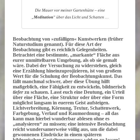
Die Mauer vor meiner Gartenhütte – eine
„
Meditation
“ über das Licht und Schatten …
Beobachtung von »zufälligen« Kunstwerken
(früher
Naturstudium genannt). Für diese Art der
Beobachtung gibt es reichlich Gelegenheiten.
Betrachtet eine bestimmte, „markante“ Fläche aus
eurer unmittelbaren Umgebung, als ob sie gemalt
wäre. Dabei der Versuchung zu widerstehen, gleich
eine Erzählung hineinzuprojizieren, ist von großem
Wert für die Schulung der Beobachtungskunst. Das
fällt manchmal schwer, aber diese Übung hilft
maßgeblich, eine Fähigkeit zu entwickeln, bildnerisch
tiefer
zu schauen. Lasst euch eine Deutung, ein Urteil
über eine Fläche, eine Struktur oder über eine Form
möglichst langsam in euerem Geist aufsteigen.
Lichtverbreitung, Körnung, Textur, Schattenwerk,
Farbgebung, Verlauf und Raumordnung – all das
kann man hierbei wunderbar ablesen ohne es
„analysieren“ zu müssen; eine intensive Beobachtung
reicht wundersamerweise völlig aus, um die dabei
gewonnenen Eindrücke in einem späteren
bildnerischen Gestaltungsprozess
wirken
zu lassen!