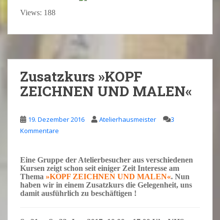
Views: 188
Zusatzkurs »KOPF
ZEICHNEN UND MALEN«
19. Dezember 2016
Atelierhausmeister
3
Kommentare
Eine Gruppe der
Atelierbesucher
aus verschiedenen
Kursen
zeigt schon seit einiger Zeit
Interesse
am
Thema
»K
OPF
Z
EICHNEN UND
M
ALEN
«
. Nun
haben wir in einem
Zusatzkurs
die
Gelegenheit, uns
damit ausführlich zu
beschäftigen !