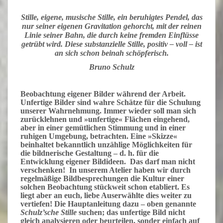
.
Stille, eigene, musische Stille, ein beruhigtes Pendel, das
nur seiner eigenen Gravitation gehorcht, mit der reinen
Linie seiner Bahn, die durch keine fremden Einflüsse
getrübt wird. Diese substanzielle Stille, positiv – voll – ist
an sich schon beinah schöpferisch.
Bruno Schulz
.
Beobachtung eigener Bilder während der Arbeit.
Unfertige Bilder sind wahre Schätze für die Schulung
unserer Wahrnehmung. Immer wieder soll man sich
zurücklehnen und »unfertige« Flächen eingehend,
aber in einer gemütlichen Stimmung und in einer
ruhigen Umgebung, betrachten. Eine »Skizze«
beinhaltet bekanntlich unzählige Möglichkeiten für
die bildnerische Gestaltung – d. h. für die
Entwicklung eigener Bildideen. Das darf man nicht
verschenken! In unserem Atelier haben wir durch
regelmäßige Bildbesprechungen die Kultur einer
solchen Beobachtung stückweit schon etabliert. Es
liegt aber an euch, liebe Auserwählte dies weiter zu
vertiefen! Die Hauptanleitung dazu – oben genannte
Schulz’sche Stille
suchen; das unfertige Bild nicht
gleich analysieren oder beurteilen, sonder einfach auf