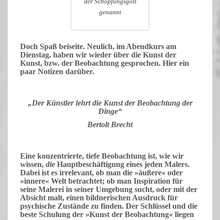
der Schöpfungsgott
genannt
Doch Spaß beiseite.
Neulich, im
Abendkurs
am
Dienstag, haben wir wieder über die
Kunst der
Kunst, bzw. der Beobachtung
gesprochen. Hier ein
paar
Notizen
darüber.
.
„Der Künstler lehrt die Kunst der Beobachtung der
Dinge“
Bertolt Brecht
.
Eine
konzentrierte
, tiefe
Beobachtung
ist, wie wir
wissen,
die
Hauptbeschäftigung
eines jeden Malers.
Dabei ist es
irrelevant
, ob man die »
äußere
« oder
»
innere
« Welt betrachtet; ob man
Inspiration
für
seine Malerei in seiner
Umgebung
sucht, oder mit der
Absicht
malt, einen bildnerischen
Ausdruck
für
psychische
Zustände zu
finden
. Der
Schlüssel
und die
beste
Schulung
der »Kunst der Beobachtung« liegen