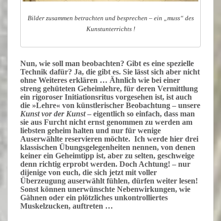
Bilder zusammen betrachten und besprechen – ein „muss“ des
Kunstunterrichts !
Nun, wie soll man beobachten? Gibt es eine spezielle
Technik dafür? Ja, die gibt es. Sie lässt sich aber nicht
ohne Weiteres erklären … Ähnlich wie bei einer
streng gehüteten Geheimlehre, für deren Vermittlung
ein rigoroser Initiationsritus vorgesehen ist, ist auch
die »Lehre« von künstlerischer Beobachtung – unsere
Kunst vor der Kunst
– eigentlich
so einfach
, dass man
sie aus Furcht nicht ernst genommen zu werden am
liebsten geheim halten und nur für wenige
Auserwählte reservieren möchte. Ich werde hier drei
klassischen Übungsgelegenheiten nennen, von denen
keiner ein Geheimtipp ist, aber zu selten, geschweige
denn richtig erprobt werden. Doch Achtung! – nur
dijenige von euch, die sich jetzt mit voller
Überzeugung
auserwählt
fühlen, dürfen weiter lesen!
Sonst können unerwünschte Nebenwirkungen, wie
Gähnen oder ein plötzliches unkontrolliertes
Muskelzucken, auftreten …