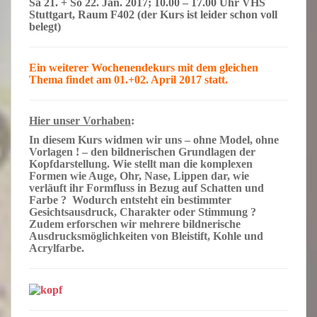
Sa
21. +
So
22.
Jan
. 20
17
; 10.00 – 17.00 Uhr
VHS
Stuttgart
, Raum
F402
(der Kurs ist leider schon voll
belegt)
Ein weiterer
Wochenendekurs
mit dem
gleichen
Thema findet am
01.+02. April
20
17
statt.
Hier
unser
Vorhaben
:
In diesem Kurs widmen wir uns – ohne Model, ohne
Vorlagen ! – den bildnerischen
Grundlagen
der
Kopfdarstellung
. Wie stellt man die komplexen
Formen
wie
A
uge,
O
hr,
N
ase,
L
ippen dar, wie
verläuft ihr
Formfluss
in Bezug auf
Schatten
und
Farbe ?
Wodurch entsteht ein bestimmter
Gesichtsausdruck
, Charakter oder
Stimmung ?
Zudem erforschen wir mehrere
bildnerische
Ausdrucksmöglichkeiten von
B
leistift,
K
ohle und
A
crylfarbe.