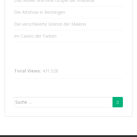
Das Atelier und eine Utopie der Krativität
Die Artshow in Renningen
Die verschleierte Grenze der Malerei
Im Casino der Farben
Total Views:
431.528
Suche
nach: