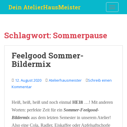
S
Dein AtelierHausMeister
TOGGLE
k
i
p
t
Schlagwort:
Sommerpause
o
m
a
Feelgood Sommer-
i
Bildermix
n
c
o
12. August 2020
Atelierhausmeister
Schreib einen
n
Kommentar
t
e
n
Heiß, heiß, heiß und noch einmal
HEIß
…! Mit anderen
t
Worten: perfekte Zeit für ein
Sommer-Feelgood-
Bildermix
aus dem letzten Semester in unserem Atelier!
Also eine Cola, Radler, Eiskaffee oder Apfelsaftschorle