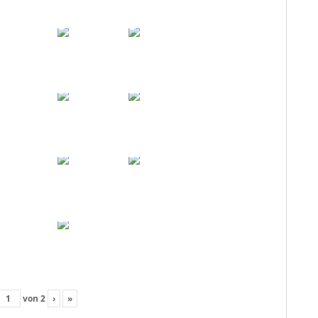
von
2
›
»