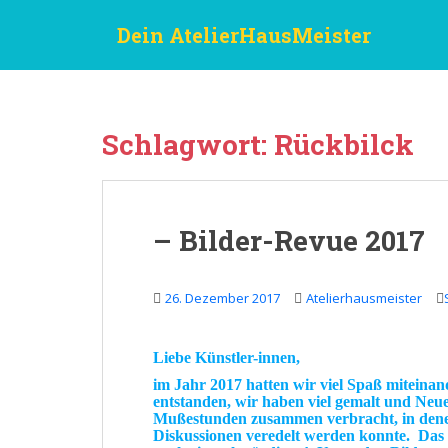
S
Dein AtelierHausMeister
k
i
p
t
o
Schlagwort:
Rückbilck
m
a
i
n
– Bilder-Revue 2017
c
o
n
26. Dezember 2017
Atelierhausmeister
t
e
n
Liebe Künstler-innen,
t
im
Jahr 2017
hatten wir viel
Spaß
miteinan
entstanden, wir haben viel gemalt und
Neue
Mußestunden
zusammen verbracht, in den
Diskussionen
veredelt
werden konnte.
Das