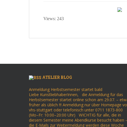
Views: 243
ATELIER BLOG
Anmeldung Herbstsemester startet bald
Liebe KunstliebhaberInnen, die Anmeldung für das
Herbstsemester startet online schon am 29.07. – etw
früher als üblich !!! Anmeldung nur über Homepage v
vhs-stuttgart oder telefonisch unter 0711 1873-800
(Mo–Fr: 10:00–20:00 Uhr) WICHTIG für alle, die in
diesem Semester meine Abendkurse besucht haben 
die E-Mails zur Weitermeldung werden diese Woche