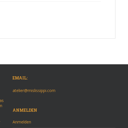
EMAIL:
atelier@mislissippi.com
as
on
ANMELDEN
–
Anmelden