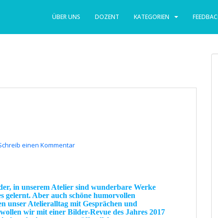
ÜBER UNS
DOZENT
KATEGORIEN
FEEDBAC
Schreib einen Kommentar
der, in unserem
Atelier
sind wunderbare
Werke
s
gelernt. Aber auch
schöne
humorvollen
en unser
Atelieralltag
mit
Gesprächen
und
wollen wir mit einer
Bilder-Revue
des Jahres 2017