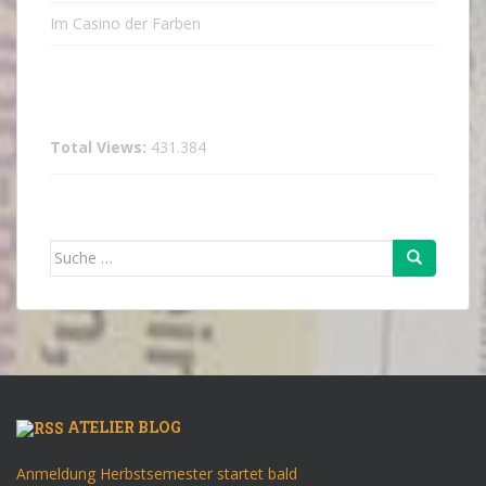
Im Casino der Farben
Total Views:
431.384
Suche
nach:
ATELIER BLOG
Anmeldung Herbstsemester startet bald