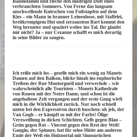
Baumstamm und rieche den modrigen Duft eines
verbrauchten Sommers. Von Ferne das langsam
anschwellende Knirschen von Fußstapfen auf dem
Kies – ein Mann in brauner Leinenhose, mit Staffelei,
breitkrempigem Hut und zerzaustem Bart kommt den
Weg herunter und spaziert weiter ins Tal. Ihr glaubt
mir nicht? Ja – nur Cezanne schafft es mich derartig
in seine Bilder zu saugen.
Ich reiße mich los – geselle mich ein wenig zu Manets
Damen auf den Balkon, blicke hinab ins euphorische
Treiben der Rue Montorgueil und verwechsle – wie
wahrscheinlich alle Touristen – Monets Kathedrale
von Rouen mit der Notre Dame, und schon ist die
angehaltene Zeit vergangen und der erste Gong wirft
mich in die Wirklichkeit zurück. Nur noch schnell
unten bei den Expressiven durch huschen: oh jeh, der
Van Gogh – er kämpft so mit der Farbe! Ölige
Verzweiflung in dicken Schichten. Gelb gegen Blau –
Grün gegen Rot – Vincent gegen den Rest der Welt!
Gaugin, der Spinner, hat für seine Hütte am anderen
Ende der Welt ein Holzportal mit Sinnsprüchen