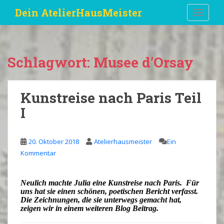
S
Dein AtelierHausMeister
TOGGLE
k
i
p
t
Schlagwort:
Musee d’Orsay
o
m
a
Kunstreise nach Paris Teil
i
I
n
c
o
20. Oktober 2018
Atelierhausmeister
Ein
n
Kommentar
t
e
n
Neulich machte
Julia
eine
Kunstreise
nach
Paris
. Für
t
uns hat sie einen schönen, poetischen
Bericht
verfasst.
Die
Zeichnungen
, die sie unterwegs gemacht hat,
zeigen wir in einem weiteren Blog Beitrag.