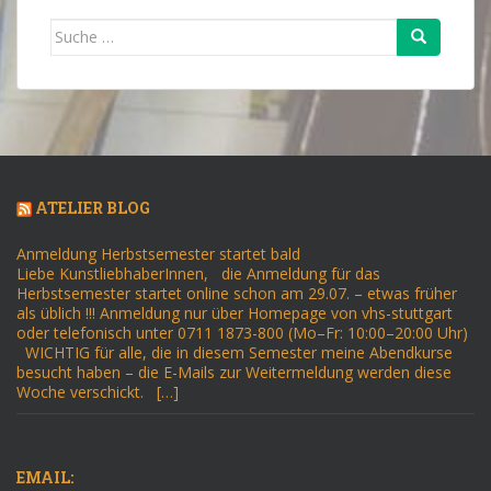
Suche
nach:
ATELIER BLOG
Anmeldung Herbstsemester startet bald
Liebe KunstliebhaberInnen, die Anmeldung für das
Herbstsemester startet online schon am 29.07. – etwas früher
als üblich !!! Anmeldung nur über Homepage von vhs-stuttgart
oder telefonisch unter 0711 1873-800 (Mo–Fr: 10:00–20:00 Uhr)
WICHTIG für alle, die in diesem Semester meine Abendkurse
besucht haben – die E-Mails zur Weitermeldung werden diese
Woche verschickt. […]
EMAIL: