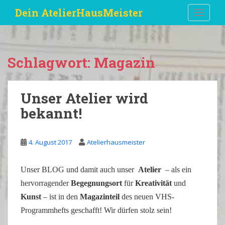
S
Dein AtelierHausMeister
TOGGLE
k
i
p
t
Schlagwort:
Magazin
o
m
a
Unser Atelier wird
i
bekannt!
n
c
o
4. August 2017
Atelierhausmeister
n
t
e
Unser BLOG und damit auch unser
Atelier
– als ein
n
hervorragender
Begegnungsort
für
Kreativität
und
t
Kunst
– ist in den
Magazinteil
des neuen VHS-
Programmhefts geschafft! Wir dürfen stolz sein!