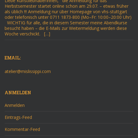
Liebe KunstliebhaberInnen, die Anmeldung für das
Herbstsemester startet online schon am 29.07. – etwas früher
als üblich !!! Anmeldung nur über Homepage von vhs-stuttgart
oder telefonisch unter 0711 1873-800 (Mo–Fr: 10:00–20:00 Uhr)
WICHTIG für alle, die in diesem Semester meine Abendkurse
besucht haben – die E-Mails zur Weitermeldung werden diese
Woche verschickt. […]
EMAIL:
atelier@mislissippi.com
ANMELDEN
Anmelden
Eintrags-Feed
Kommentar-Feed