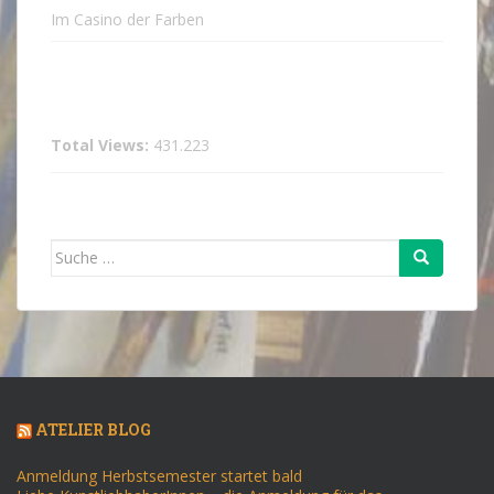
Im Casino der Farben
Total Views:
431.223
Suche
nach:
ATELIER BLOG
Anmeldung Herbstsemester startet bald