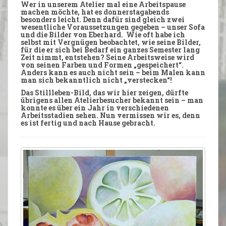
Wer in unserem
Atelier
mal eine Arbeitspause
machen möchte, hat es
donnerstagabends
besonders
leicht
. Denn dafür sind gleich zwei
wesentliche Voraussetzungen gegeben – unser
Sofa
und die
Bilder
von Eberhard. Wie oft habe ich
selbst mit
Vergnügen
beobachtet, wie seine Bilder,
für die er sich bei Bedarf ein ganzes Semester lang
Zeit
nimmt, entstehen? Seine
Arbeitsweise
wird
von seinen Farben und Formen „gespeichert“.
Anders kann es auch nicht sein – beim
Malen
kann
man sich bekanntlich nicht „verstecken“!
Das
Stillleben-Bild
, das wir hier zeigen, dürfte
übrigens allen
Atelierbesucher
bekannt sein – man
konnte es über ein Jahr in verschiedenen
Arbeitsstadien
sehen. Nun vermissen wir es, denn
es ist
fertig
und nach Hause gebracht.