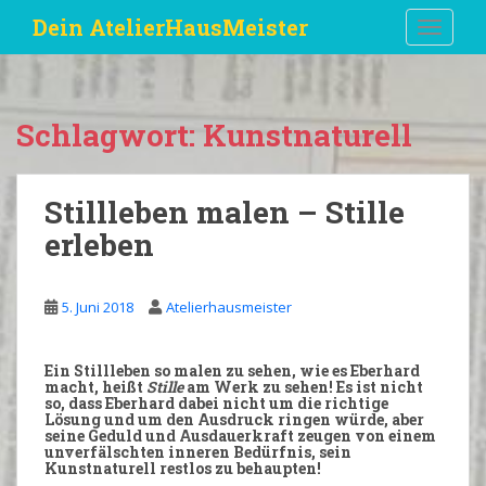
S
Dein AtelierHausMeister
TOGGLE
k
i
p
t
Schlagwort:
Kunstnaturell
o
m
a
Stillleben malen – Stille
i
erleben
n
c
o
5. Juni 2018
Atelierhausmeister
n
t
e
Ein
Stillleben
so malen zu sehen, wie es
Eberhard
n
macht, heißt
Stille
am Werk zu
sehen
! Es ist nicht
so, dass Eberhard dabei nicht um die richtige
t
Lösung
und um den
Ausdruck
ringen würde, aber
seine Geduld und Ausdauerkraft zeugen von einem
unverfälschten inneren
Bedürfnis
, sein
Kunstnaturell
restlos zu behaupten!