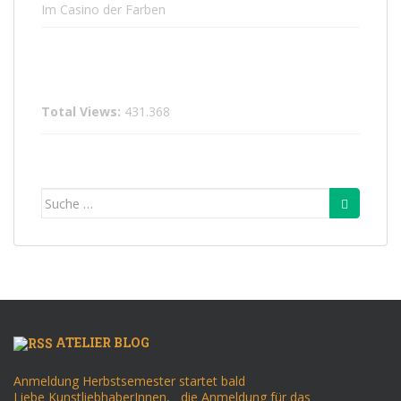
Im Casino der Farben
Total Views:
431.368
Suche
nach:
ATELIER BLOG
Anmeldung Herbstsemester startet bald
Liebe KunstliebhaberInnen, die Anmeldung für das