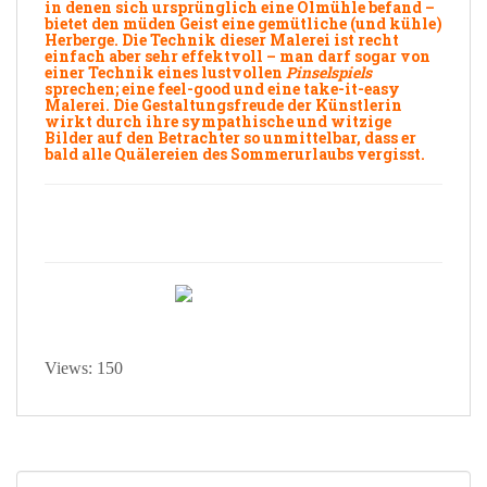
in denen sich ursprünglich eine
Ölmühle
befand –
bietet den müden Geist eine gemütliche (und kühle)
Herberge. Die Technik dieser Malerei ist recht
einfach aber sehr effektvoll – man darf sogar von
einer Technik eines lustvollen
Pinselspiels
sprechen; eine
feel-good
und eine
take-it-easy
Malerei. Die Gestaltungsfreude der Künstlerin
wirkt durch ihre
sympathische
und witzige
Bilder
auf den Betrachter so
unmittelbar
, dass er
bald alle Quälereien des Sommerurlaubs vergisst.
Views: 150