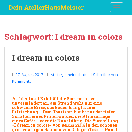
S
Dein AtelierHausMeister
TOGGLE
k
i
p
t
Schlagwort:
I dream in colors
o
m
a
I dream in colors
i
n
c
27. August 2017
Ateliergemeinschaft
Schreib einen
o
Kommentar
n
t
e
Auf der Insel Krk hält die
Sommerhitze
unvermindert an, am Strand weht nur eine
n
schwache Brise, das Baden bringt kaum
t
Erfrischung … Dem Touristen bleibt nur der tiefen
Schatten eines Pinienwaldes, die Klimaanlage
eines Cafés – oder die
Kunst
übrig! Die Ausstellung
»
I dream in colors
« von
Mirna Sišul
in den schönen,
grottenartigen Räumen von
Galerie
»Toš« in Punat,