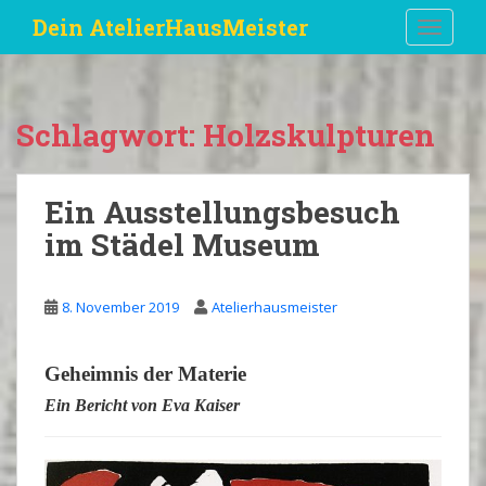
S
Dein AtelierHausMeister
TOGGLE
k
i
p
t
Schlagwort:
Holzskulpturen
o
m
a
Ein Ausstellungsbesuch
i
im Städel Museum
n
c
o
8. November 2019
Atelierhausmeister
n
t
e
Geheimnis der Materie
n
Ein Bericht von
Eva Kaiser
t