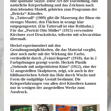
eine spontane Skizze. Diese Art der Darstellung, eine
natürliche Körperhaltung und das Zeichnen nach
dem lebenden Modell, gehörten zum Programm der
„Brücke“-Künstler.
In „Tattersall“ (1909) gibt die Maserung der Bluse ein
strenges Muster, den Flächen in orange klar
entgegengesetzt. (Ein Tattersall ist eine Reitbahn.)
Für das „Porträt Otto Müller“ (1915) verwendete
Kirchner zwei Druckstöcke, teilweise mit schwarzblau
übermalt.
Heckel experimentiert mit den
Gestaltungsmöglichkeiten, die das Material vorgibt,
aber noch mehr mit der Wirkung der Farbe,
verdeutlicht durch „Fränzi liegend“ (1910), das in 2
Farbgebungen gezeigt wurde. Heckels Plastik
„Stehende mit aufgestütztem Kinn“ (1912), eine der
12 ausgestellten Skulpturen,
zeigt, wie auch in der
bildhauerischen Arbeit das Holz durch Wuchs und
Form die endgültige Gestalt bestimmt. Die
Kriegserfahrungen von allen drei Künstlern kamen
nur in wenigen der ausgestellten Werke zum
Ausdruck.