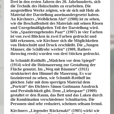
Drei in den ersten Jahren des 20. Jahrhunderts, sich
die Technik des Holzschnitts zu erarbeiten. Die
ausgestellten Werke zeigten, wie sie sich mit Holz als
Material der Darstellung auseinandergesetzt haben.
An Kirchners „Weiblichem Akt“ (1908) ist zu sehen,
wie die Beschaffenheit des Materials mit seinen Rissen
und Unregelmäßigkeiten Teil der Darstellung wird.
Sein „Spazierengehendes Paar“ (1907) in vier Farben
ist von zwei Blöcken in zwei Farben gedruckt und
läßt erkennen, wie Kirchner sich die Möglichkeiten
von Holzschnitt und Druck erschließt. Die „Jungen
Männer, die Schilfrohr werfen“ (1909, Bathers
throwing reeds) wurden von drei
Stöcken gedruckt.
In Schmidt-Rottluffs „Mädchen vor dem Spiegel“
(1914) wird die Holzmaserung zur Gestaltung der
Fläche genutzt. Im „Weg mit Bäumen“ (1911)
strukturiert den Himmel die Maserung. Es war
faszinierend zu sehen, wie Schmidt-Rottluff im
gleichen Jahr mit dem sperrigen Material dem
„Porträt“ des Dichters Simon Guttmann Ausdruck
und Persönlichkeit gibt. Dem „Liebespaar“ (1909)
gestaltet er den Raum, das Bett und das Laken durch
die Kombination verschiedener Schnittarten. Die
Personen sind sehr reduziert, scheinen seltsam fremd.
Kirchners „Liegender Rückenakt“ (1905) wirkt wie