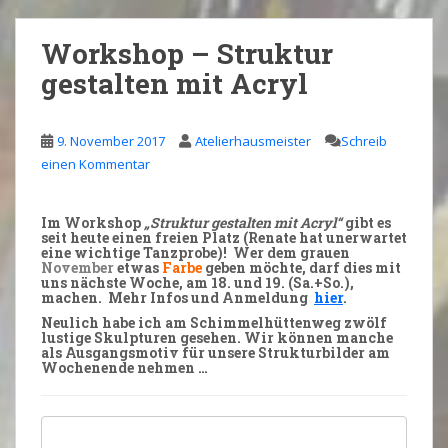
Workshop – Struktur
gestalten mit Acryl
9. November 2017
Atelierhausmeister
Schreib
einen Kommentar
Im
Workshop
„Struktur gestalten mit Acryl“
gibt es
seit heute
einen freien Platz
(Renate hat unerwartet
eine wichtige Tanzprobe)! Wer dem grauen
November
etwas
Farbe
geben möchte, darf dies mit
uns nächste Woche, am
18. und 19.
(Sa.+So.),
machen. Mehr
Infos
und
Anmeldung
hier
.
Neulich habe ich am Schimmelhüttenweg zwölf
lustige
Skulpturen
gesehen. Wir können manche
als
Ausgangsmotiv
für unsere
Strukturbilder
am
Wochenende nehmen …