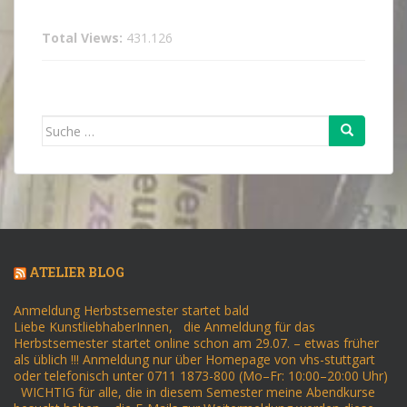
Total Views:
431.126
Suche
nach:
ATELIER BLOG
Anmeldung Herbstsemester startet bald
Liebe KunstliebhaberInnen, die Anmeldung für das
Herbstsemester startet online schon am 29.07. – etwas früher
als üblich !!! Anmeldung nur über Homepage von vhs-stuttgart
oder telefonisch unter 0711 1873-800 (Mo–Fr: 10:00–20:00 Uhr)
WICHTIG für alle, die in diesem Semester meine Abendkurse