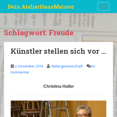
S
Dein AtelierHausMeister
TOGGLE
k
i
p
t
Schlagwort:
Freude
o
m
a
Künstler stellen sich vor …
i
n
c
2. Dezember 2016
Ateliergemeinschaft
Ein
o
Kommentar
n
t
Christina Haller
e
n
t