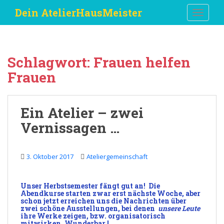
S
Dein AtelierHausMeister
TOGGLE
k
i
p
t
Schlagwort:
Frauen helfen
o
Frauen
m
a
i
Ein Atelier – zwei
n
c
Vernissagen …
o
n
t
3. Oktober 2017
Ateliergemeinschaft
e
n
Unser
Herbstsemester
fängt gut an
!
Die
t
Abendkurse
starten zwar erst nächste Woche, aber
schon jetzt erreichen uns die
Nachrichten
über
zwei schöne
Ausstellungen
, bei denen
unsere Leute
ihre Werke zeigen, bzw.
organisatorisch
mitwirken
. Wunderbar !