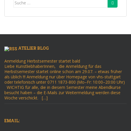
Suche
nach:
ATELIER BLOG
Anmeldung Herbstsemester startet bald
Liebe KunstliebhaberInnen, die Anmeldung für das
Herbstsemester startet online schon am 29.07. – etwas früher
als üblich !!! Anmeldung nur über Homepage von vhs-stuttgart
oder telefonisch unter 0711 1873-800 (Mo–Fr: 10:00–20:00 Uhr)
WICHTIG für alle, die in diesem Semester meine Abendkurse
besucht haben – die E-Mails zur Weitermeldung werden diese
Woche verschickt. […]
EMAIL: