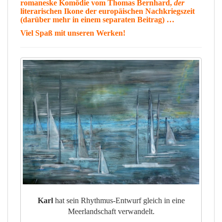
romaneske
Komödie
vom
Thomas Bernhard
,
der
literarischen
Ikone
der europäischen Nachkriegszeit
(darüber mehr in einem separaten Beitrag) …
Viel
Spaß
mit unseren Werken!
Karl
hat sein Rhythmus-Entwurf gleich in eine
Meerlandschaft verwandelt.