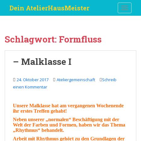
S
Dein AtelierHausMeister
TOGGLE
k
i
p
t
Schlagwort:
Formfluss
o
m
a
– Malklasse I
i
n
c
24. Oktober 2017
Ateliergemeinschaft
Schreib
o
einen Kommentar
n
t
e
Unsere
Malklasse
hat am vergangenen Wochenende
ihr erstes
Treffen
gehabt!
n
t
Neben unserer „normalen“ Beschäftigung mit der
Welt
der
Farben
und
Formen
, haben wir das Thema
„
Rhythmus
“ behandelt.
Arbeit mit Rhythmus gehört zu den
Grundlagen
der