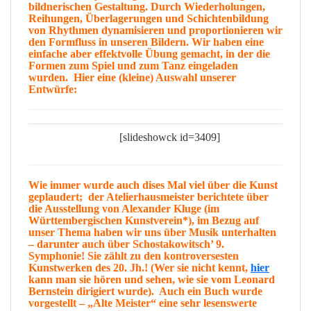
bildnerischen
Gestaltung
. Durch Wiederholungen,
Reihungen, Überlagerungen und Schichtenbildung
von Rhythmen
dynamisieren
und
proportionieren
wir
den
Formfluss
in unseren Bildern. Wir haben eine
einfache aber effektvolle
Übung
gemacht, in der die
Formen
zum
Spiel
und zum
Tanz
eingeladen
wurden. Hier eine (kleine)
Auswahl
unserer
Entwürfe:
[slideshowck id=3409]
Wie immer wurde auch dises Mal viel über die Kunst
geplaudert; der Atelierhausmeister berichtete über
die Ausstellung von
Alexander Kluge
(im
Württembergischen Kunstverein*), im Bezug auf
unser Thema haben wir uns über
Musik
unterhalten
– darunter auch über
Schostakowitsch
’ 9.
Symphonie! Sie zählt zu den
kontroversesten
Kunstwerken des 20. Jh.! (Wer sie nicht kennt,
hier
kann man sie
hören
und sehen, wie sie vom Leonard
Bernstein dirigiert wurde
). Auch ein Buch wurde
vorgestellt – „
Alte Meister
“ eine sehr lesenswerte