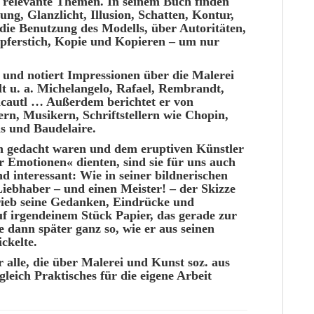
– relevante
Themen
. In seinem Buch finden
rung, Glanzlicht,
Illusion
, Schatten,
Kontur
,
die Benutzung des
Modells
, über Autoritäten,
pferstich
, Kopie und
Kopieren
– um nur
und notiert
Impressionen
über die Malerei
t u. a.
Michelangelo
, Rafael,
Rembrandt
,
cautl
… Außerdem berichtet er von
ern
, Musikern,
Schriftstellern
wie Chopin,
as und
Baudelaire
.
ion gedacht waren und dem
eruptiven
Künstler
 Emotionen« dienten, sind sie für uns auch
 interessant: Wie in seiner bildnerischen
Liebhaber
– und einen
Meister
! – der
Skizze
ieb
seine Gedanken,
Eindrücke
und
f irgendeinem Stück
Papier
, das gerade zur
e dann
später
ganz so, wie er aus seinen
ickelte
.
r
alle
, die über
Malerei
und Kunst soz. aus
gleich
Praktisches
für die eigene
Arbeit