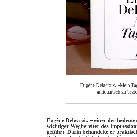
Eugène Delacroix, »Mein Tag
antiquarisch zu bezi
Eugène Delacroix
– einer der bedeut
wichtiger
Wegbereiter
des
Impression
geführt. Darin
behandelte
er praktisch