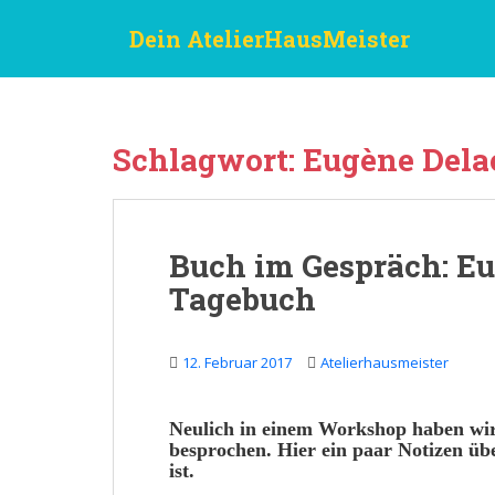
S
Dein AtelierHausMeister
k
i
p
t
o
Schlagwort:
Eugène Dela
m
a
i
n
Buch im Gespräch: E
c
Tagebuch
o
n
t
12. Februar 2017
Atelierhausmeister
e
n
t
Neulich
in einem Workshop haben wir
besprochen. Hier ein paar
Notizen
übe
ist.