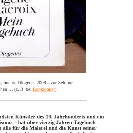
ebuch«, Diogenes 2008 – zur Zeit nur
ehen … (z. B. bei
Booklooker
)
endsten
Künstler
des
19
. Jahrhunderts und ein
ismus
– hat über
vierzig
Jahren
Tagebuch
 alle für die
Malerei
und die
Kunst
seiner