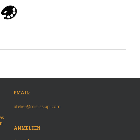
EMAIL:
atelier@mislissippi.com
as
on
ANMELDEN
–