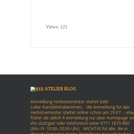
Views: 121
ATELIER BLOG
Anmeldung Herbstsemester startet bald
Liebe KunstliebhaberInnen, die Anmeldung für das
Herbstsemester startet online schon am 29.07. – etw
früher als üblich !!! Anmeldung nur über Homepage v
vhs-stuttgart oder telefonisch unter 0711 1873-800
(Mo–Fr: 10:00–20:00 Uhr) WICHTIG für alle, die in
diesem Semester meine Abendkurse besucht haben 