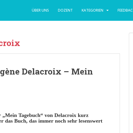
ÜBER UNS
DOZENT
KATEGORIEN
FEEDBAC
croix
ugène Delacroix – Mein
 „
Mein Tagebuch
“ von
Delacroix
kurz
r das
Buch
, das immer noch sehr
lesenswert