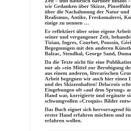
Zeit – und natürlich darüber hinaus 
wir
Gedanken
über
Skizze
, Pinselfüh
über die
Nachahmung
der Natur und 
Realismus
, Antike, Freskomalerei,
Ku
einige zu nennen …
Er
reflektiert
über seine eigene
Arbeit
seiner und vergangener
Zeit,
behandel
Tizian, Ingres,
Courbet
, Poussin,
Géri
Begegnungen
mit den anderen
Künstl
Balzac, Stendhal, George Sand, Dum
Da die
Texte
nicht für eine Publikat
nur als »ein
Mittel
zur Beruhigung der
aus einem anderen,
literarischen
Grund
Arbeit begegnen wir auch hier einen
und des
Skizzenhaften
! Delacroix
schr
Eingebungen
oft »
auf dem Sprung«
au
Hand war,
korrigierte
und
ergänzte
si
schwungvollen »
Croquis
« Bilder
entw
Das
Buch eignet sich
hervorragend
fü
erster Hand
erfahren möchten und zu
erfahren
wollen
.