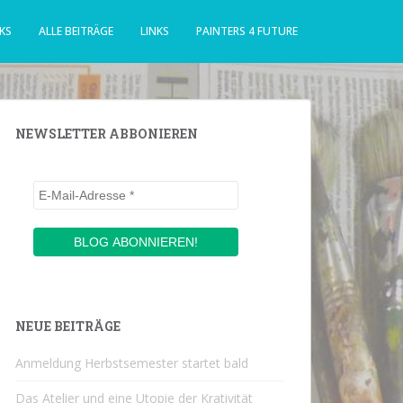
KS
ALLE BEITRÄGE
LINKS
PAINTERS 4 FUTURE
NEWSLETTER ABBONIEREN
NEUE BEITRÄGE
Anmeldung Herbstsemester startet bald
Das Atelier und eine Utopie der Krativität