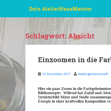
S
Dein AtelierHausMeister
k
i
p
t
o
Schlagwort:
Absicht
m
a
i
n
Einzoomen in die Far
c
o
n
10. Dezember 2017
Ateliergemeinschaft
t
e
n
Hier ein paar
Zooms
in die Farbgeheimnisse
Bildkonzepte:
Wiltrud
hat
Zufall
und
Absi
t
Strukturbild
Skizze
und
Studie
zusammenge
Energie
in einer kraftvollen
Komposition
ve