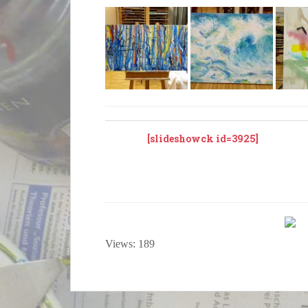
[slideshowck id=3925]
Views: 189