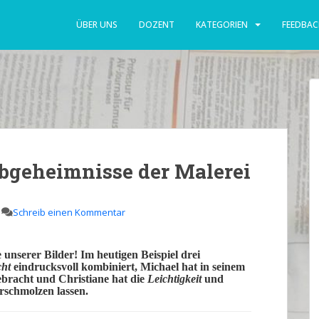
ÜBER UNS
DOZENT
KATEGORIEN
FEEDBAC
bgeheimnisse der Malerei
Schreib einen Kommentar
 unserer Bilder! Im heutigen Beispiel drei
cht
eindrucksvoll kombiniert,
Michael
hat in seinem
bracht und
Christiane
hat die
Leichtigkeit
und
rschmolzen lassen.