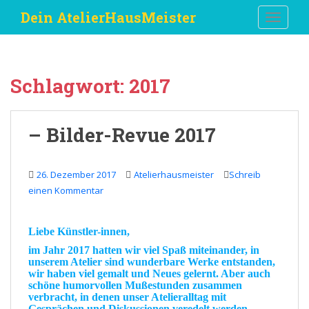
S
Dein AtelierHausMeister
TOGGLE
k
i
p
t
Schlagwort:
2017
o
m
a
– Bilder-Revue 2017
i
n
c
26. Dezember 2017
Atelierhausmeister
Schreib
o
einen Kommentar
n
t
e
Liebe Künstler-innen,
n
im
Jahr 2017
hatten wir viel
Spaß
miteinander, in
t
unserem
Atelier
sind wunderbare
Werke
entstanden,
wir haben viel gemalt und
Neues
gelernt. Aber auch
schöne
humorvollen
Mußestunden
zusammen
verbracht, in denen unser
Atelieralltag
mit
Gesprächen
und Diskussionen
veredelt
werden