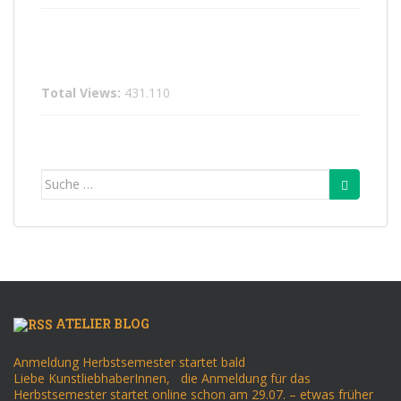
Total Views:
431.110
Suche
nach:
ATELIER BLOG
Anmeldung Herbstsemester startet bald
Liebe KunstliebhaberInnen, die Anmeldung für das
Herbstsemester startet online schon am 29.07. – etwas früher