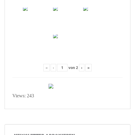
«
‹
von
2
›
»
Views: 243